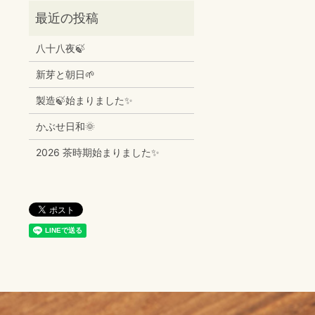
八十八夜🍃
新芽と朝日🌱
製造🍃始まりました✨
かぶせ日和🌞
2026 茶時期始まりました✨