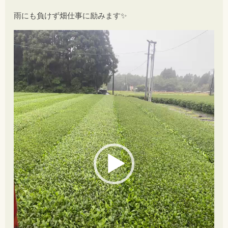
雨にも負けず畑仕事に励みます✨
動
画
プ
レ
ー
ヤ
ー