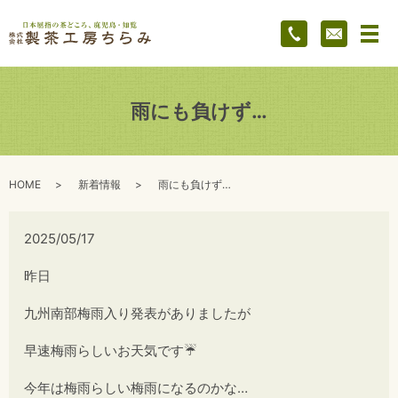
メ
雨にも負けず…
HOME
新着情報
雨にも負けず…
2025/05/17
昨日
九州南部梅雨入り発表がありましたが
早速梅雨らしいお天気です☔
今年は梅雨らしい梅雨になるのかな…