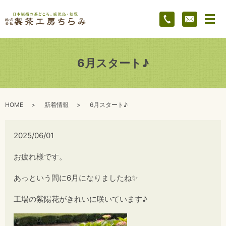
メ
6月スタート♪
HOME
新着情報
6月スタート♪
2025/06/01
お疲れ様です。
あっという間に6月になりましたね✨
工場の紫陽花がきれいに咲いています♪