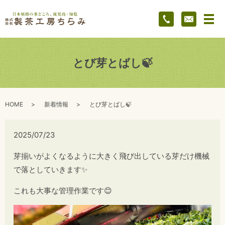
メ
とび芽とばし🍃
HOME
新着情報
とび芽とばし🍃
2025/07/23
芽揃いがよくなるように大きく飛び出している芽だけ機械
で落としていきます✨
これも大事な管理作業です😊
動
画